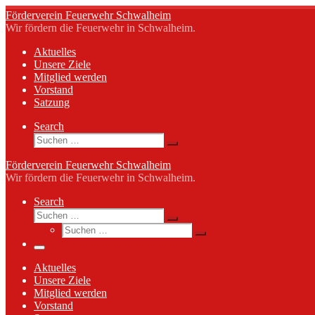
Zum
Förderverein Feuerwehr Schwalheim
Inhalt
Wir fördern die Feuerwehr in Schwalheim.
springen
Aktuelles
Unsere Ziele
Mitglied werden
Vorstand
Satzung
Search
Suche
Suchen …
Förderverein Feuerwehr Schwalheim
Wir fördern die Feuerwehr in Schwalheim.
Search
Suche
Suchen …
Suche
Suchen …
Menü
Aktuelles
Unsere Ziele
Mitglied werden
Vorstand