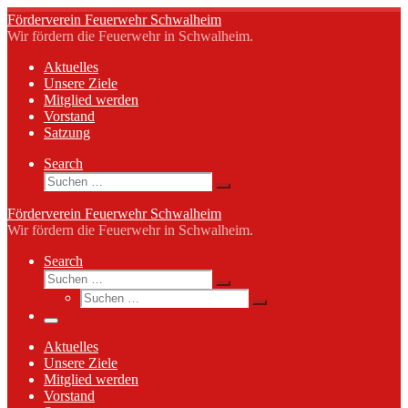
Zum
Förderverein Feuerwehr Schwalheim
Inhalt
Wir fördern die Feuerwehr in Schwalheim.
springen
Aktuelles
Unsere Ziele
Mitglied werden
Vorstand
Satzung
Search
Suche
Suchen …
Förderverein Feuerwehr Schwalheim
Wir fördern die Feuerwehr in Schwalheim.
Search
Suche
Suchen …
Suche
Suchen …
Menü
Aktuelles
Unsere Ziele
Mitglied werden
Vorstand